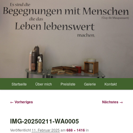
Hauptmenü
Startseite
Über mich
Preisliste
Galerie
Kontakt
Zum
Zum
primären
sekundären
Bilder-
← Vorheriges
Nächstes →
Navigation
Inhalt
Inhalt
IMG-20250211-WA0005
springen
springen
Veröffentlicht
11. Februar 2025
am
688 × 1416
in