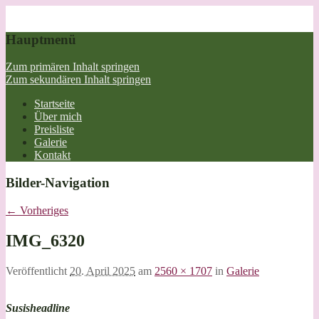
Hauptmenü
Zum primären Inhalt springen
Zum sekundären Inhalt springen
Startseite
Über mich
Preisliste
Galerie
Kontakt
Bilder-Navigation
← Vorheriges
IMG_6320
Veröffentlicht
20. April 2025
am
2560 × 1707
in
Galerie
Susisheadline