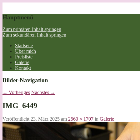
Hauptmenü
Zum primären Inhalt springen
Zum sekundären Inhalt springen
Startseite
Über mich
Preisliste
Galerie
Kontakt
Bilder-Navigation
← Vorheriges
Nächstes →
IMG_6449
Veröffentlicht
23. März 2025
am
2560 × 1707
in
Galerie